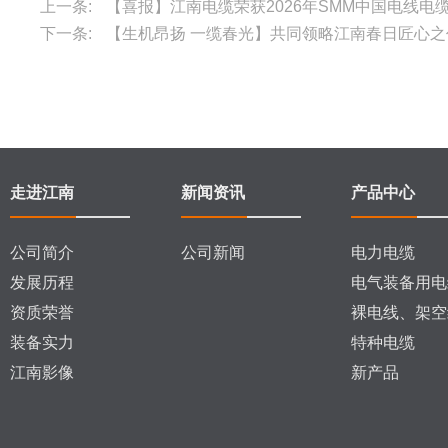
上一条:
【喜报】江南电缆荣获2026年SMM中国电线电
下一条:
【生机昂扬 一缆春光】共同领略江南春日匠心之
走进江南
新闻资讯
产品中心
公司简介
公司新闻
电力电缆
发展历程
电气装备用电
资质荣誉
裸电线、架空
装备实力
特种电缆
江南影像
新产品