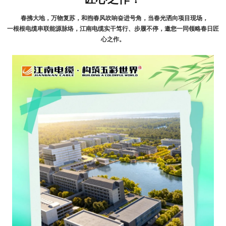
春拂大地，万物复苏
，
和煦春风吹响奋进号角
，
当春光洒向项目现场
，
一根根电缆串联能源脉络
，
江南电缆实干笃行、步履不停
，
邀您一同领略春日匠
心之作
。