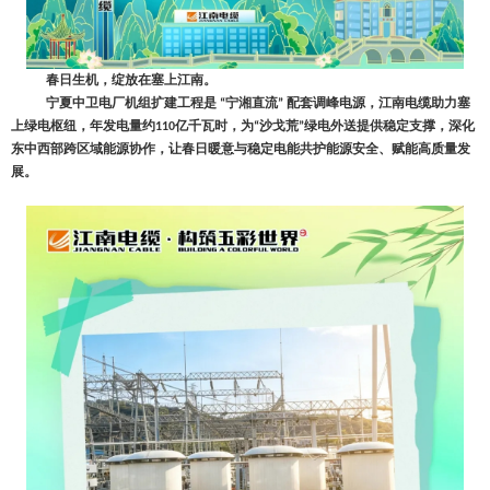
春日生机，绽放在塞上江南。
宁夏中卫电厂机组扩建工程是
宁湘直流
配套调峰电源，江南电缆助力塞
“
”
上绿电枢纽，年发电量约
亿千瓦时，为
沙戈荒
绿电外送提供稳定支撑，深化
110
“
”
东中西部跨区域能源协作，让春日暖意与稳定电能共护能源安全、赋能高质量发
展。