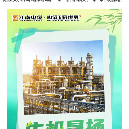
高层次人才培养与前沿科研高地。一砖一瓦，皆为育人；一草一木，尽是春意。