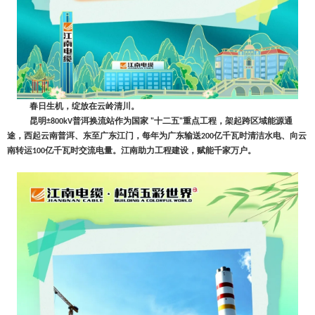
春日生机，绽放在云岭清川。
昆明
普洱换流站作为
国家
十二五
重点工程，架起跨区域能源通
±800kV
"
"
途，西起云南普洱、东至广东江门，每年为广东输送
亿千瓦时清洁水电、向云
200
南转运
亿千瓦时交流电量。江南助力工程建设，赋能千家万户。
100