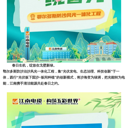
春日生机，绽放在戈壁新绿。
鄂尔多斯防沙治沙风光一体化工程，集
“
光伏发电、生态治理、科技创新
”
于一
体，践行
“
光伏板下固沙
+
板间种植
”
的创新模式，将沙海变为绿洲，把光能转为电
能，江南携手清洁能源共赴春日之约。